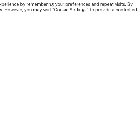
necesidad
xperience by remembering your preferences and repeat visits. By
s. However, you may visit "Cookie Settings" to provide a controlled
completo
Empresa
Buscamos
eficienci
en el com