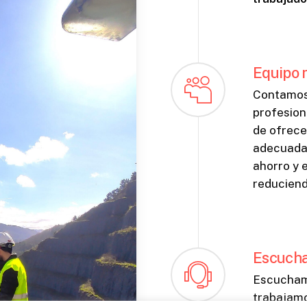
Equipo m
Contamos
profesion
de ofrece
adecuada
ahorro y e
reduciend
Escucha
Escuchamo
trabajamo