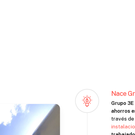
Nace Gr
Grupo 3E
ahorros e
través d
instalaci
trabajado