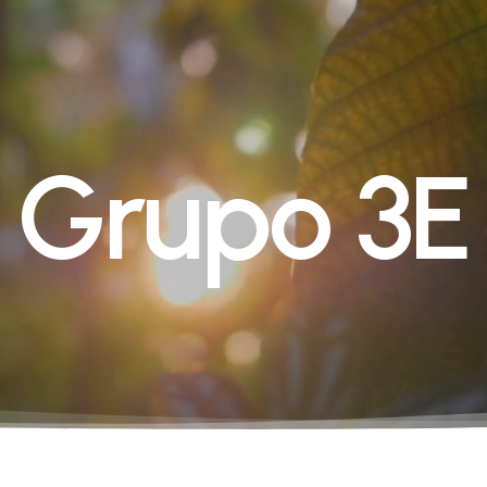
G
r
u
p
o
3
E