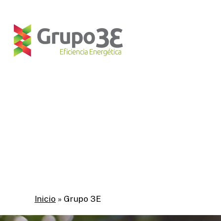
Skip
to
main
content
Inicio
»
Grupo 3E